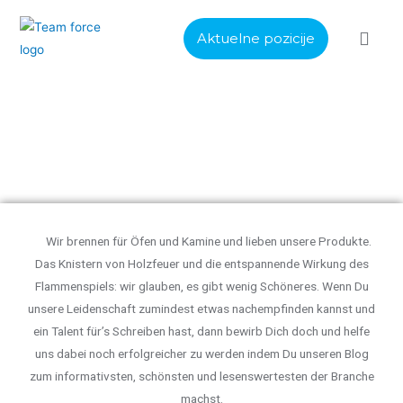
Aktuelne pozicije
ISKUSTVA 
PROCES SEL
O KOMP
Blogger - Blog Writer
Wir brennen für Öfen und Kamine und lieben unsere Produkte.
Das Knistern von Holzfeuer und die entspannende Wirkung des
Flammenspiels: wir glauben, es gibt wenig Schöneres. Wenn Du
unsere Leidenschaft zumindest etwas nachempfinden kannst und
ein Talent für’s Schreiben hast, dann bewirb Dich doch und helfe
uns dabei noch erfolgreicher zu werden indem Du unseren Blog
zum informativsten, schönsten und lesenswertesten der Branche
machst.