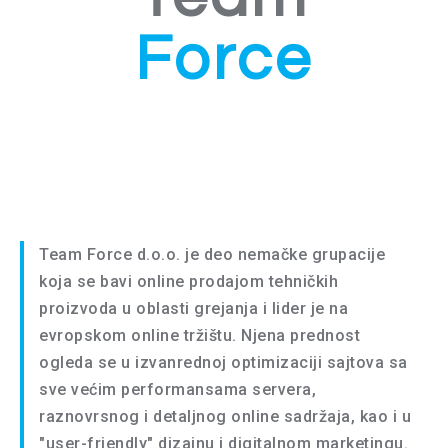
Force
Team Force d.o.o. je deo nemačke grupacije
koja se bavi online prodajom tehničkih
proizvoda u oblasti grejanja i lider je na
evropskom online tržištu. Njena prednost
ogleda se u izvanrednoj optimizaciji sajtova sa
sve većim performansama servera,
raznovrsnog i detaljnog online sadržaja, kao i u
"user-friendly" dizajnu i digitalnom marketingu.